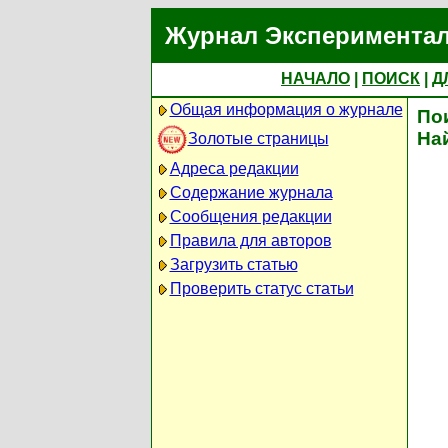
Журнал Экспериментал
НАЧАЛО
|
ПОИСК
|
Д
Общая информация о журнале
По
На
Золотые страницы
Адреса редакции
Содержание журнала
Сообщения редакции
Правила для авторов
Загрузить статью
Проверить статус статьи