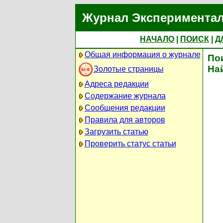
Журнал Экспериментал
НАЧАЛО
|
ПОИСК
|
Д
Общая информация о журнале
По
На
Золотые страницы
Адреса редакции
Содержание журнала
Сообщения редакции
Правила для авторов
Загрузить статью
Проверить статус статьи