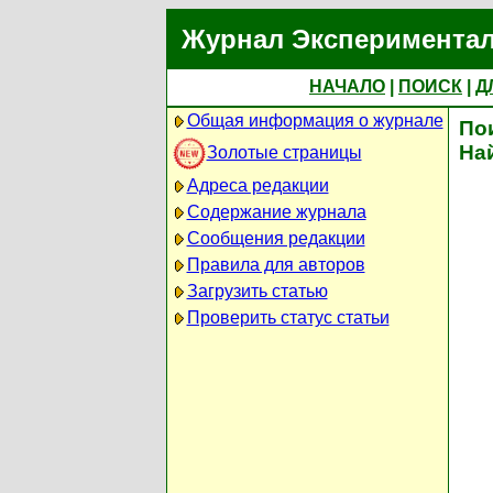
Журнал Экспериментал
НАЧАЛО
|
ПОИСК
|
Д
Общая информация о журнале
По
На
Золотые страницы
Адреса редакции
Содержание журнала
Сообщения редакции
Правила для авторов
Загрузить статью
Проверить статус статьи