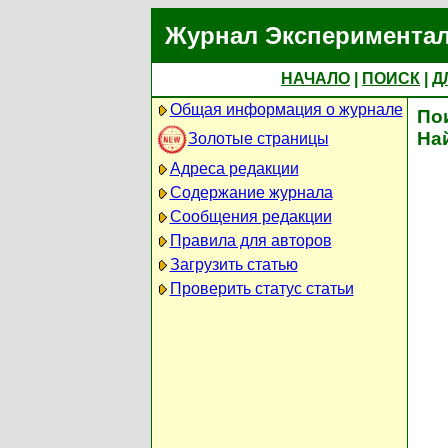
Журнал Экспериментал
НАЧАЛО
|
ПОИСК
|
Д
Общая информация о журнале
По
На
Золотые страницы
Адреса редакции
Содержание журнала
Сообщения редакции
Правила для авторов
Загрузить статью
Проверить статус статьи