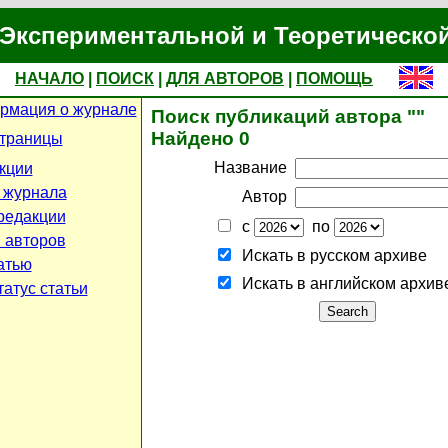
Экспериментальной и Теоретическо
НАЧАЛО
|
ПОИСК
|
ДЛЯ АВТОРОВ
|
ПОМОЩЬ
рмация о журнале
Поиск публикаций автора ""
Найдено 0
страницы
Название
кции
 журнала
Автор
редакции
с
по
 авторов
Искать в русском архиве
атью
Искать в английском архив
атус статьи