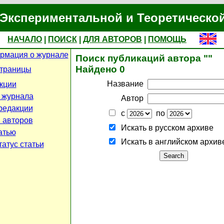
Экспериментальной и Теоретическо
НАЧАЛО
|
ПОИСК
|
ДЛЯ АВТОРОВ
|
ПОМОЩЬ
рмация о журнале
Поиск публикаций автора ""
Найдено 0
страницы
Название
кции
 журнала
Автор
редакции
с
по
 авторов
Искать в русском архиве
атью
Искать в английском архив
атус статьи