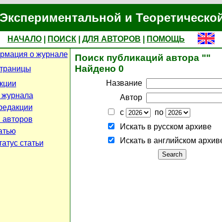
Экспериментальной и Теоретическо
НАЧАЛО
|
ПОИСК
|
ДЛЯ АВТОРОВ
|
ПОМОЩЬ
рмация о журнале
Поиск публикаций автора ""
Найдено 0
страницы
Название
кции
 журнала
Автор
редакции
с
по
 авторов
Искать в русском архиве
атью
Искать в английском архив
атус статьи