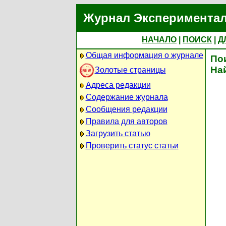
Журнал Экспериментал
НАЧАЛО
|
ПОИСК
|
Д
Общая информация о журнале
По
На
Золотые страницы
Адреса редакции
Содержание журнала
Сообщения редакции
Правила для авторов
Загрузить статью
Проверить статус статьи