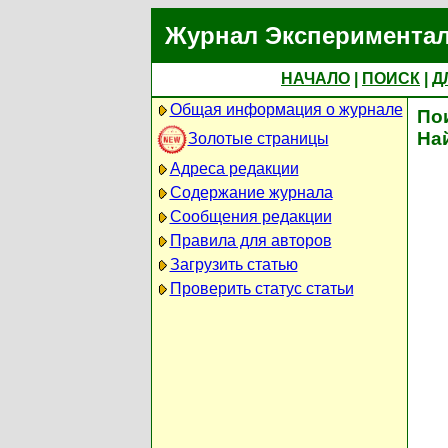
Журнал Экспериментал
НАЧАЛО
|
ПОИСК
|
Д
Общая информация о журнале
По
На
Золотые страницы
Адреса редакции
Содержание журнала
Сообщения редакции
Правила для авторов
Загрузить статью
Проверить статус статьи