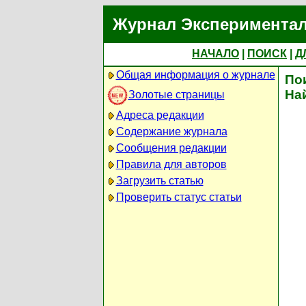
Журнал Экспериментал
НАЧАЛО
|
ПОИСК
|
Д
Общая информация о журнале
По
На
Золотые страницы
Адреса редакции
Содержание журнала
Сообщения редакции
Правила для авторов
Загрузить статью
Проверить статус статьи