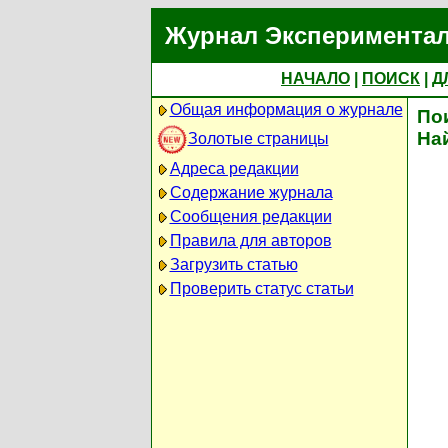
Журнал Экспериментал
НАЧАЛО
|
ПОИСК
|
Д
Общая информация о журнале
По
На
Золотые страницы
Адреса редакции
Содержание журнала
Сообщения редакции
Правила для авторов
Загрузить статью
Проверить статус статьи