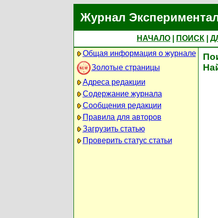
Журнал Экспериментал
НАЧАЛО
|
ПОИСК
|
Д
Общая информация о журнале
По
На
Золотые страницы
Адреса редакции
Содержание журнала
Сообщения редакции
Правила для авторов
Загрузить статью
Проверить статус статьи