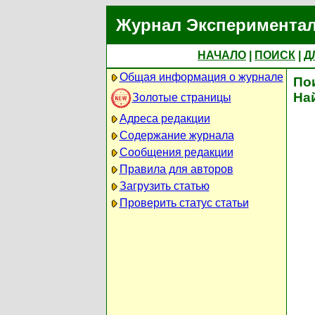
Журнал Экспериментал
НАЧАЛО
|
ПОИСК
|
Д
Общая информация о журнале
По
На
Золотые страницы
Адреса редакции
Содержание журнала
Сообщения редакции
Правила для авторов
Загрузить статью
Проверить статус статьи