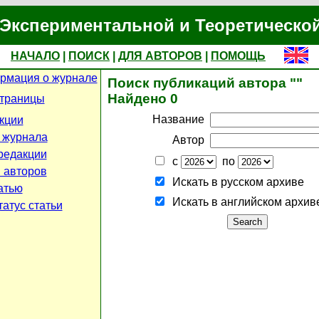
Экспериментальной и Теоретическо
НАЧАЛО
|
ПОИСК
|
ДЛЯ АВТОРОВ
|
ПОМОЩЬ
рмация о журнале
Поиск публикаций автора ""
Найдено 0
страницы
Название
кции
 журнала
Автор
редакции
с
по
 авторов
Искать в русском архиве
атью
Искать в английском архив
атус статьи