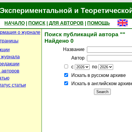
Экспериментальной и Теоретическо
НАЧАЛО
|
ПОИСК
|
ДЛЯ АВТОРОВ
|
ПОМОЩЬ
рмация о журнале
Поиск публикаций автора ""
Найдено 0
страницы
Название
кции
 журнала
Автор
редакции
с
по
 авторов
Искать в русском архиве
атью
Искать в английском архив
атус статьи