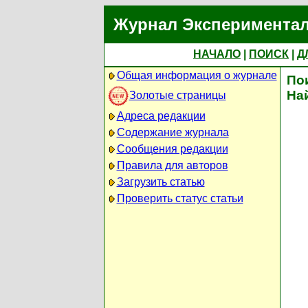
Журнал Экспериментал
НАЧАЛО
|
ПОИСК
|
Д
Общая информация о журнале
По
На
Золотые страницы
Адреса редакции
Содержание журнала
Сообщения редакции
Правила для авторов
Загрузить статью
Проверить статус статьи