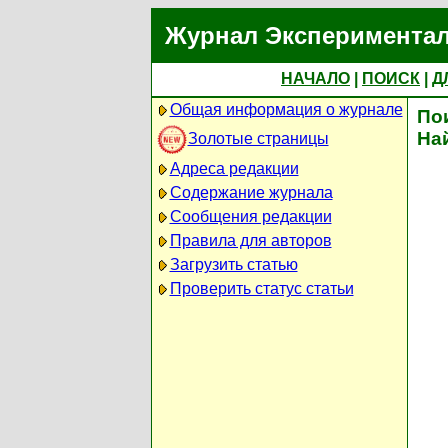
Журнал Экспериментал
НАЧАЛО
|
ПОИСК
|
Д
Общая информация о журнале
По
На
Золотые страницы
Адреса редакции
Содержание журнала
Сообщения редакции
Правила для авторов
Загрузить статью
Проверить статус статьи