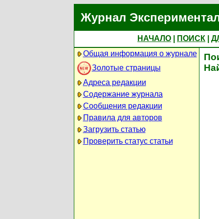
Журнал Экспериментал
НАЧАЛО
|
ПОИСК
|
Д
Общая информация о журнале
По
На
Золотые страницы
Адреса редакции
Содержание журнала
Сообщения редакции
Правила для авторов
Загрузить статью
Проверить статус статьи