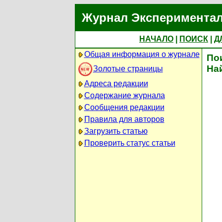
Журнал Экспериментал
НАЧАЛО
|
ПОИСК
|
Д
Общая информация о журнале
По
На
Золотые страницы
Адреса редакции
Содержание журнала
Сообщения редакции
Правила для авторов
Загрузить статью
Проверить статус статьи