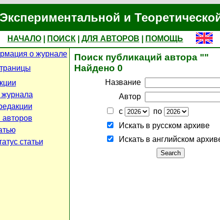
Экспериментальной и Теоретическо
НАЧАЛО
|
ПОИСК
|
ДЛЯ АВТОРОВ
|
ПОМОЩЬ
рмация о журнале
Поиск публикаций автора ""
Найдено 0
страницы
Название
кции
 журнала
Автор
редакции
с
по
 авторов
Искать в русском архиве
атью
Искать в английском архив
атус статьи