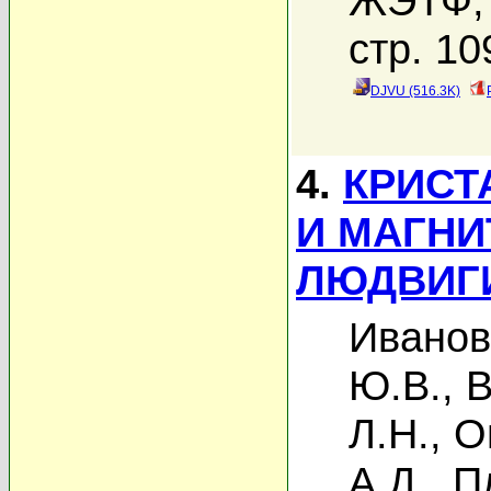
ЖЭТФ, 
стр. 10
DJVU (516.3K)
4.
КРИСТ
И МАГНИ
ЛЮДВИГИ
Иванов
Ю.В.
,
В
Л.Н.
,
О
А.Д.
,
П