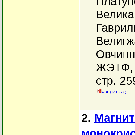
Платун
Велика
Гаврил
Велигж
Овчинн
ЖЭТФ, 
стр. 25
PDF (1416.7K)
2.
Магнит
монокрис