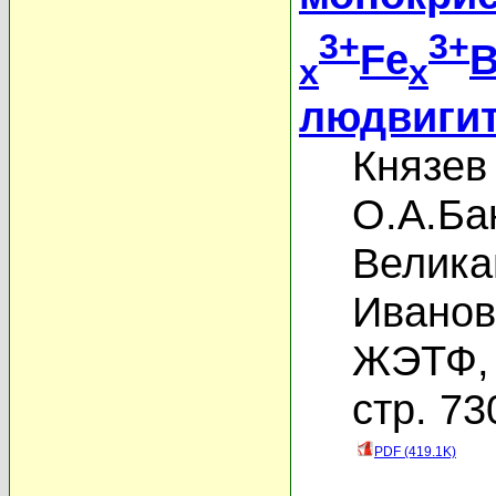
3+
3+
Fe
x
x
людвиги
Князев
О.А.Ба
Велика
Иванов
ЖЭТФ, 
стр. 73
PDF (419.1K)