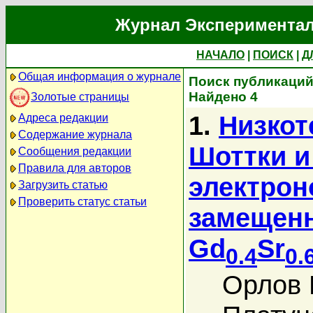
Журнал Экспериментал
НАЧАЛО
|
ПОИСК
|
Д
Общая информация о журнале
Поиск публикаций
Найдено 4
Золотые страницы
1.
Низкот
Адреса редакции
Содержание журнала
Шоттки и
Сообщения редакции
Правила для авторов
электрон
Загрузить статью
Проверить статус статьи
замещенн
Gd
Sr
0.4
0.
Орлов 