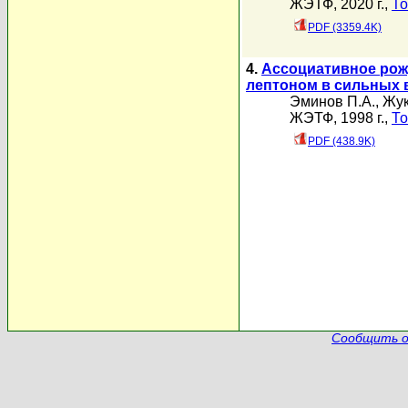
ЖЭТФ, 2020 г.,
То
PDF (3359.4K)
4.
Ассоциативное рож
лептоном в сильных 
Эминов П.А.
,
Жук
ЖЭТФ, 1998 г.,
То
PDF (438.9K)
Сообщить о