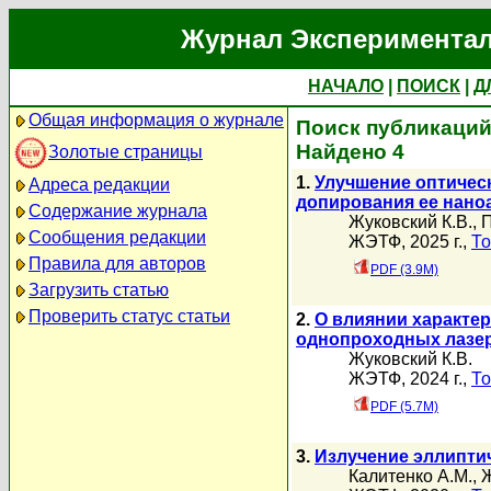
Журнал Экспериментал
НАЧАЛО
|
ПОИСК
|
Д
Общая информация о журнале
Поиск публикаций
Найдено 4
Золотые страницы
1.
Улучшение оптическ
Адреса редакции
допирования ее нано
Содержание журнала
Жуковский К.В.
,
П
Сообщения редакции
ЖЭТФ, 2025 г.,
То
Правила для авторов
PDF (3.9M)
Загрузить статью
Проверить статус статьи
2.
О влиянии характер
однопроходных лазер
Жуковский К.В.
ЖЭТФ, 2024 г.,
То
PDF (5.7M)
3.
Излучение эллипти
Калитенко А.М.
,
Ж