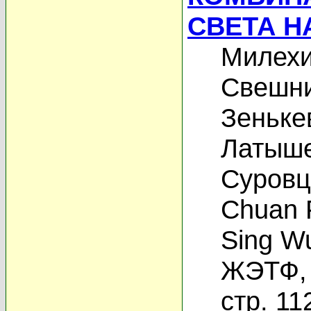
СВЕТА Н
Милехи
Свешни
Зеньке
Латыше
Суровц
Chuan 
Sing W
ЖЭТФ, 
стр. 11