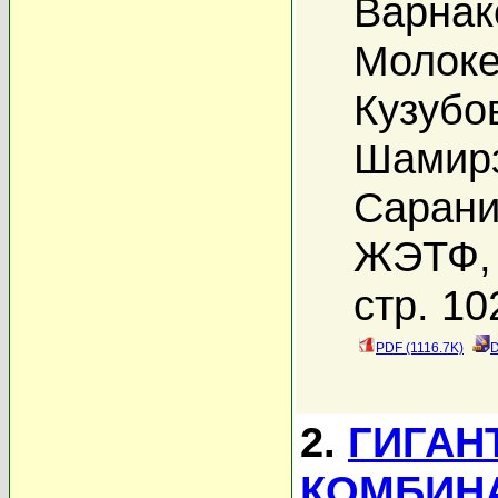
Варнак
Молоке
Кузубо
Шамирз
Сарани
ЖЭТФ, 
стр. 10
PDF (1116.7K)
D
2.
ГИГАН
КОМБИН