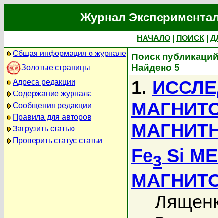
Журнал Экспериментал
НАЧАЛО
|
ПОИСК
|
Д
Общая информация о журнале
Поиск публикаций
Найдено 5
Золотые страницы
1.
ИССЛЕ
Адреса редакции
Содержание журнала
МАГНИТ
Сообщения редакции
Правила для авторов
МАГНИТ
Загрузить статью
Проверить статус статьи
Fe
Si М
3
МАГНИТ
Лященк