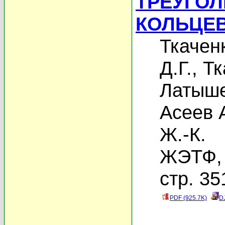
ТРЕУГОЛ
КОЛЬЦЕ
Ткачен
Д.Г.
,
Тк
Латыше
Асеев 
Ж.-К.
ЖЭТФ, 
стр. 35
PDF (925.7K)
D