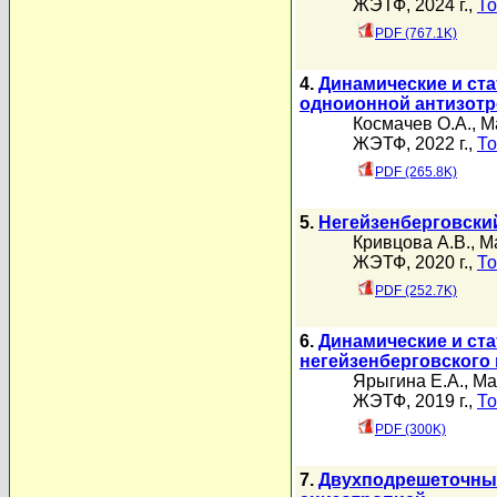
ЖЭТФ, 2024 г.,
То
PDF (767.1K)
4.
Динамические и ста
одноионной антизотр
Космачев О.А.
,
М
ЖЭТФ, 2022 г.,
То
PDF (265.8K)
5.
Негейзенберговски
Кривцова А.В.
,
М
ЖЭТФ, 2020 г.,
То
PDF (252.7K)
6.
Динамические и ст
негейзенберговского 
Ярыгина Е.А.
,
Ма
ЖЭТФ, 2019 г.,
То
PDF (300K)
7.
Двухподрешеточный