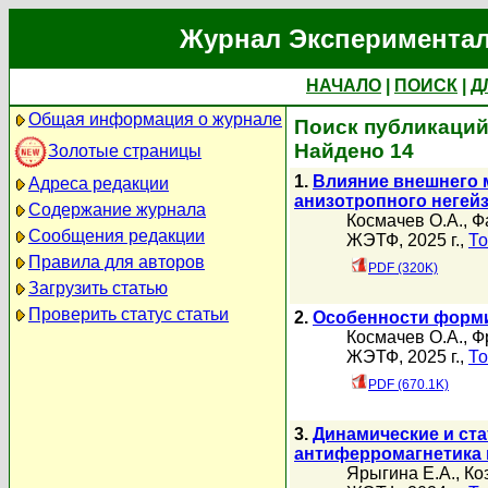
Журнал Экспериментал
НАЧАЛО
|
ПОИСК
|
Д
Общая информация о журнале
Поиск публикаций
Найдено 14
Золотые страницы
1.
Влияние внешнего м
Адреса редакции
анизотропного негейз
Содержание журнала
Космачев О.А.
,
Ф
Сообщения редакции
ЖЭТФ, 2025 г.,
То
Правила для авторов
PDF (320K)
Загрузить статью
Проверить статус статьи
2.
Особенности форми
Космачев О.А.
,
Ф
ЖЭТФ, 2025 г.,
То
PDF (670.1K)
3.
Динамические и ста
антиферромагнетика 
Ярыгина Е.А.
,
Ко