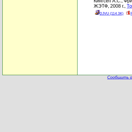
Кингсеп А.С.
,
Фри
ЖЭТФ, 2008 г.,
То
DJVU (114.3K)
Сообщить о