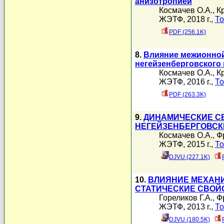
анизотропией
Космачев О.А.
,
К
ЖЭТФ, 2018 г.,
То
PDF (256.1K)
8.
Влияние межионной
негейзенберговского 
Космачев О.А.
,
К
ЖЭТФ, 2016 г.,
То
PDF (263.3K)
9.
ДИНАМИЧЕСКИЕ СВ
НЕГЕЙЗЕНБЕРГОВС
Космачев О.А.
,
Ф
ЖЭТФ, 2015 г.,
То
DJVU (227.1K)
10.
ВЛИЯНИЕ МЕХАНИ
СТАТИЧЕСКИЕ СВОЙ
Гореликов Г.А.
,
Ф
ЖЭТФ, 2013 г.,
То
DJVU (180.5K)