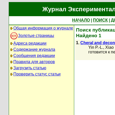
Журнал Экспериментал
НАЧАЛО
|
ПОИСК
|
Д
Общая информация о журнале
Поиск публикац
Найдено 1
Золотые страницы
1.
Cheral and decon
Адреса редакции
Yin P.-L.
,
Xiao 
Содержание журнала
готовится к п
Сообщения редакции
Правила для авторов
Загрузить статью
Проверить статус статьи