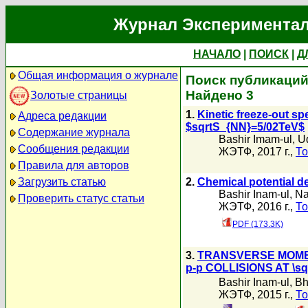
Журнал Экспериментал
НАЧАЛО
|
ПОИСК
|
Д
Общая информация о журнале
Поиск публикаций 
Найдено 3
Золотые страницы
1.
Kinetic freeze-out spe
Адреса редакции
$sqrtS_{NN}=5/02TeV$
Содержание журнала
Bashir Imam-ul
,
U
Сообщения редакции
ЖЭТФ, 2017 г.,
То
Правила для авторов
Загрузить статью
2.
Chemical potential de
Bashir Inam-ul
,
Na
Проверить статус статьи
ЖЭТФ, 2016 г.,
То
PDF (173.3K)
3.
TRANSVERSE MOME
p-p COLLISIONS AT \sq
Bashir Inam-ul
,
Bh
ЖЭТФ, 2015 г.,
То