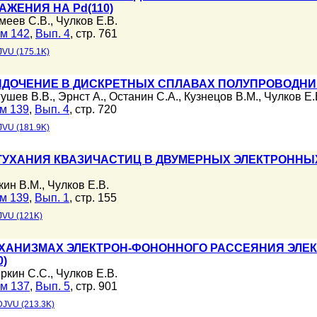
ЖЕНИЯ НА Pd(110)
меев С.В.
,
Чулков Е.В.
м 142
,
Вып. 4
, стр. 761
JVU (175.1K)
ДОЧЕНИЕ В ДИСКРЕТНЫХ СПЛАВАХ ПОЛУПРОВОДНИК
гушев В.В.
,
Эрнст А.
,
Останин С.А.
,
Кузнецов В.М.
,
Чулков Е.
м 139
,
Вып. 4
, стр. 720
JVU (181.9K)
ТУХАНИЯ КВАЗИЧАСТИЦ В ДВУМЕРНЫХ ЭЛЕКТРОННЫ
кин В.М.
,
Чулков Е.В.
м 139
,
Вып. 1
, стр. 155
JVU (121K)
ХАНИЗМАХ ЭЛЕКТРОН-ФОНОННОГО РАССЕЯНИЯ ЭЛЕ
0)
ркин С.С.
,
Чулков Е.В.
м 137
,
Вып. 5
, стр. 901
DJVU (213.3K)