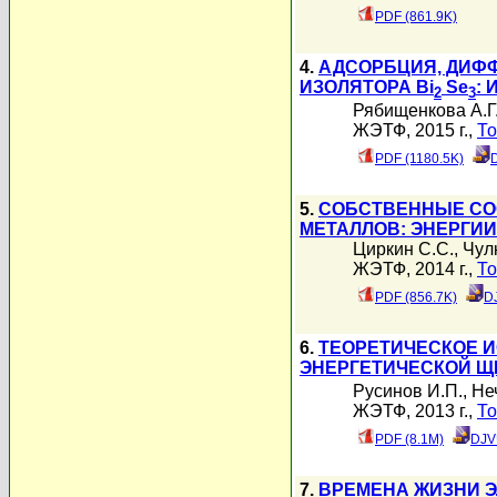
PDF (861.9K)
4.
АДСОРБЦИЯ, ДИФФ
ИЗОЛЯТОРА Bi
Se
: 
2
3
Рябищенкова А.Г
ЖЭТФ, 2015 г.,
То
PDF (1180.5K)
5.
СОБСТВЕННЫЕ СОС
МЕТАЛЛОВ: ЭНЕРГИИ
Циркин С.С.
,
Чул
ЖЭТФ, 2014 г.,
То
PDF (856.7K)
D
6.
ТЕОРЕТИЧЕСКОЕ 
ЭНЕРГЕТИЧЕСКОЙ Щ
Русинов И.П.
,
Не
ЖЭТФ, 2013 г.,
То
PDF (8.1M)
DJV
7.
ВРЕМЕНА ЖИЗНИ 