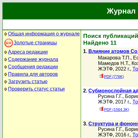
Журнал 
Общая информация о журнале
Поиск публикаций 
Найдено 11
Золотые страницы
1.
Влияние атомов Co 
Адреса редакции
Макарова Т.П.
,
Е
Содержание журнала
Мамедов Н.Т.
,
Ко
Сообщения редакции
ЖЭТФ, 2022 г.,
То
Правила для авторов
PDF (776K)
Загрузить статью
Проверить статус статьи
2.
Субмонослойная адс
Русина Г.Г.
,
Борис
ЖЭТФ, 2017 г.,
То
PDF (1564.3K)
3.
Структура и фононн
Русина Г.Г.
,
Борис
ЖЭТФ, 2016 г.,
То