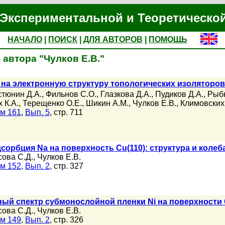
Экспериментальной и Теоретическо
НАЧАЛО
|
ПОИСК
|
ДЛЯ АВТОРОВ
|
ПОМОЩЬ
автора "Чулков Е.В."
на электронную структуру топологических изоляторов
стюнин Д.А.
,
Фильнов С.О.
,
Глазкова Д.А.
,
Пудиков Д.А.
,
Рыбк
х К.А.
,
Терещенко О.Е.
,
Шикин А.М.
,
Чулков Е.В.
,
Климовских
м 161
,
Вып. 5
, стр. 711
орбция Na на поверхность Cu(110): структура и коле
ова С.Д.
,
Чулков Е.В.
м 152
,
Вып. 2
, стр. 327
ый спектр субмонослойной пленки Ni на поверхности 
ова С.Д.
,
Чулков Е.В.
м 149
,
Вып. 2
, стр. 326