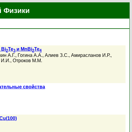
й Физики
 Bi
Te
и MnBi
Te
2
3
2
4
ин А.Г.
,
Гогина А.А.
,
Алиев З.С.
,
Амирасланов И.Р.
,
 И.И.
,
Отроков М.М.
бательные свойства
Cu(100)