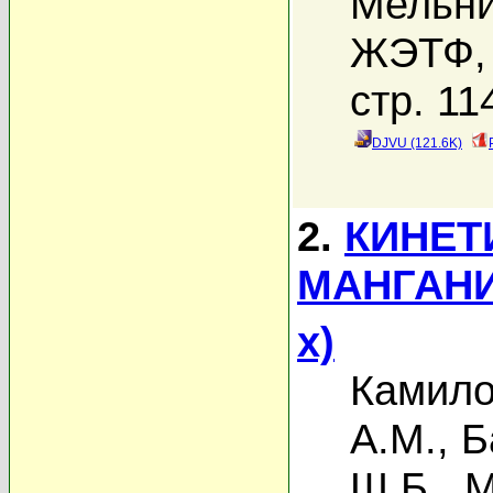
Мельни
ЖЭТФ, 
стр. 11
DJVU (121.6K)
2.
КИНЕТ
МАНГАНИ
x)
Камило
А.М.
,
Б
Ш.Б.
,
М