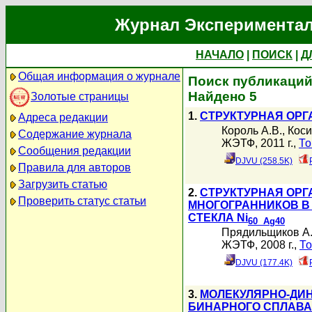
Журнал Экспериментал
НАЧАЛО
|
ПОИСК
|
Д
Общая информация о журнале
Поиск публикаций 
Найдено 5
Золотые страницы
1.
СТРУКТУРНАЯ ОРГ
Адреса редакции
Король А.В.
,
Коси
Содержание журнала
ЖЭТФ, 2011 г.,
То
Сообщения редакции
DJVU (258.5K)
Правила для авторов
Загрузить статью
2.
СТРУКТУРНАЯ ОР
Проверить статус статьи
МНОГОГРАННИКОВ В
СТЕКЛА Ni
60 Ag
40
Прядильщиков А
ЖЭТФ, 2008 г.,
То
DJVU (177.4K)
3.
МОЛЕКУЛЯРНО-ДИ
БИНАРНОГО СПЛАВА 