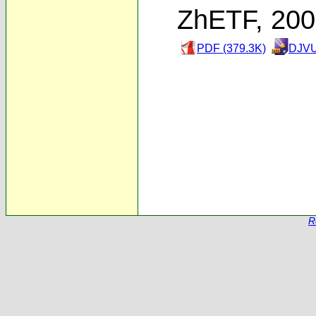
ZhETF, 20
PDF (379.3K)
DJVU
R