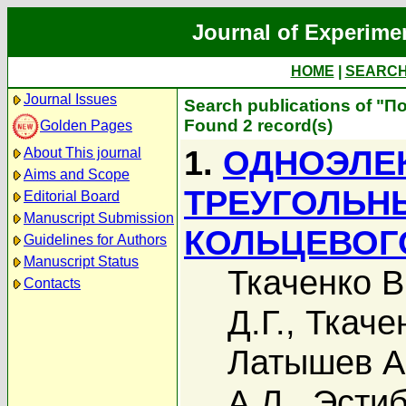
Journal of Experime
HOME
|
SEARC
Journal Issues
Search publications of "П
Found 2 record(s)
Golden Pages
1.
ОДНОЭЛЕ
About This journal
Aims and Scope
ТРЕУГОЛЬН
Editorial Board
Manuscript Submission
КОЛЬЦЕВОГ
Guidelines for Authors
Manuscript Status
Ткаченко В
Contacts
Д.Г.
,
Ткаче
Латышев А
А.Л.
,
Эстиб