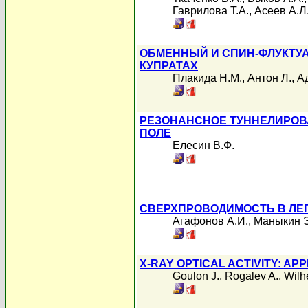
Гаврилова Т.А.
,
Асеев А.Л
ОБМЕННЫЙ И СПИН-ФЛУКТУ
КУПРАТАХ
Плакида Н.М.
,
Антон Л.
,
А
РЕЗОНАНСНОЕ ТУННЕЛИРОВ
ПОЛЕ
Елесин В.Ф.
СВЕРХПРОВОДИМОСТЬ В ЛЕ
Агафонов А.И.
,
Маныкин Э
X-RAY OPTICAL ACTIVITY: AP
Goulon J.
,
Rogalev A.
,
Wilh