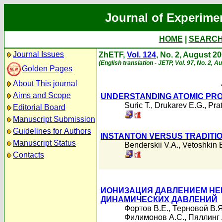
Journal of Experime
HOME
|
SEARC
Journal Issues
ZhETF,
Vol. 124
, No. 2, August 2
(English translation - JETP, Vol. 97, No. 2, 
Golden Pages
About This journal
Aims and Scope
UNDERSTANDING ATOMIC PRO
Suric T.
,
Drukarev E.G.
,
Prat
Editorial Board
Manuscript Submission
Guidelines for Authors
INSTANTON VERSUS TRADITI
Manuscript Status
Benderskii V.A.
,
Vetoshkin 
Contacts
ИОНИЗАЦИЯ ДАВЛЕНИЕМ НЕ
ДИНАМИЧЕСКИХ ДАВЛЕНИЙ
Фортов В.Е.
,
Терновой В.Я
Филимонов А.С.
,
Пяллинг 