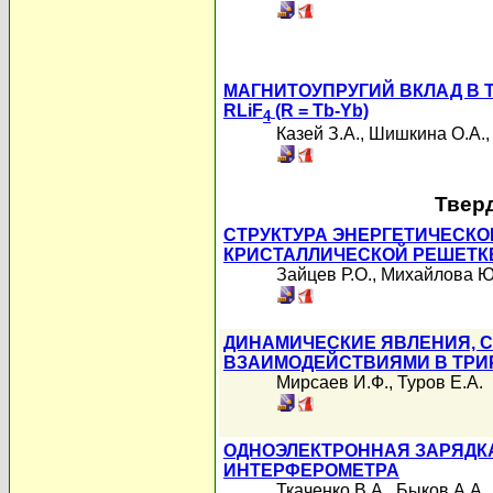
МАГНИТОУПРУГИЙ ВКЛАД В
RLiF
(R = Tb-Yb)
4
Казей З.А.
,
Шишкина О.А.
Твер
СТРУКТУРА ЭНЕРГЕТИЧЕСКО
КРИСТАЛЛИЧЕСКОЙ РЕШЕТКЕ
Зайцев Р.О.
,
Михайлова Ю
ДИНАМИЧЕСКИЕ ЯВЛЕНИЯ, 
ВЗАИМОДЕЙСТВИЯМИ В ТРИ
Мирсаев И.Ф.
,
Туров Е.А.
ОДНОЭЛЕКТРОННАЯ ЗАРЯДК
ИНТЕРФЕРОМЕТРА
Ткаченко В.А.
,
Быков А.А.