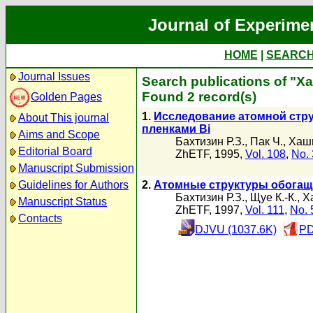
Journal of Experime
HOME
|
SEARC
Journal Issues
Search publications of "Х
Found 2 record(s)
Golden Pages
1.
Исследование атомной стру
About This journal
пленками Bi
Aims and Scope
Бахтизин Р.З.
,
Пак Ч.
,
Хаши
Editorial Board
ZhETF, 1995,
Vol. 108
,
No. 
Manuscript Submission
Guidelines for Authors
2.
Атомные структуры обогаще
Бахтизин Р.З.
,
Щуе К.-К.
,
Х
Manuscript Status
ZhETF, 1997,
Vol. 111
,
No. 
Contacts
DJVU (1037.6K)
PD