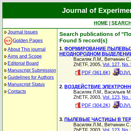
Journal of Experime
HOME
|
SEARC
Journal Issues
Search publications of "П
Found 5 record(s)
Golden Pages
1.
ФОРМИРОВАНИЕ ПЫЛЕВЫХ
About This journal
НЕОДНОРОДНОМ ВЫДЕЛЕНИ
Aims and Scope
Василяк Л.М.
,
Ветчинин С.
Editorial Board
ZhETF, 2005,
Vol. 127
,
No. 
Manuscript Submission
PDF (361.6K)
DJVU
Guidelines for Authors
Manuscript Status
2.
ВОЗДЕЙСТВИЕ ЭЛЕКТРОНН
Contacts
Василяк Л.М.
,
Васильев М
ZhETF, 2003,
Vol. 123
,
No. 
PDF (304.2K)
DJVU
3.
ПЫЛЕВЫЕ ЧАСТИЦЫ В ТЕ
Василяк Л.М.
,
Ветчинин С.
ZhETF, 2003,
Vol. 123
,
No. 