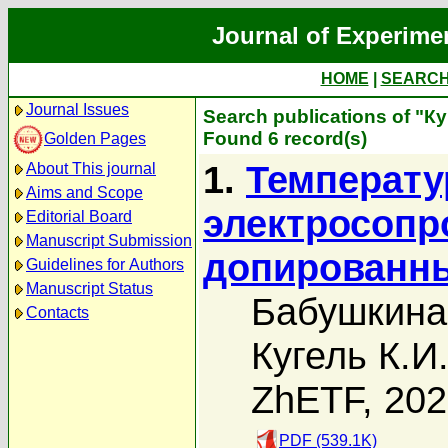
Journal of Experime
HOME
|
SEARC
Journal Issues
Search publications of "Ку
Found 6 record(s)
Golden Pages
1.
Температу
About This journal
Aims and Scope
электросопр
Editorial Board
Manuscript Submission
допированны
Guidelines for Authors
Manuscript Status
Бабушкина
Contacts
Кугель К.И
ZhETF, 20
PDF (539.1K)