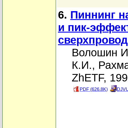
6.
Пиннинг н
и пик-эффек
сверхпрово
Волошин И
К.И.
,
Рахма
ZhETF, 19
PDF (626.8K)
DJVU