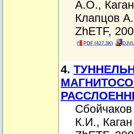
А.О.
,
Кага
Клапцов А.
ZhETF, 20
PDF (427.3K)
DJVU
4.
ТУННЕЛЬ
МАГНИТОСО
РАССЛОЕНН
Сбойчаков
К.И.
,
Каган