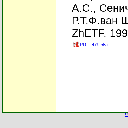
А.С.
,
Сенич
Р.Т.Ф.ван 
ZhETF, 19
PDF (479.5K)
R