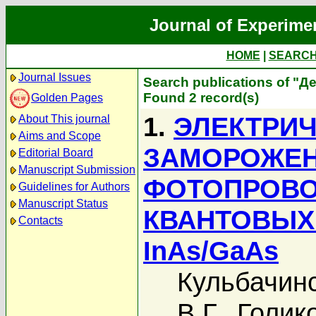
Journal of Experime
HOME
|
SEARC
Journal Issues
Search publications of "Д
Found 2 record(s)
Golden Pages
1.
ЭЛЕКТРИЧ
About This journal
Aims and Scope
ЗАМОРОЖЕ
Editorial Board
Manuscript Submission
ФОТОПРОВО
Guidelines for Authors
Manuscript Status
КВАНТОВЫХ 
Contacts
InAs/GaAs
Кульбачинс
В.Г.
,
Голико