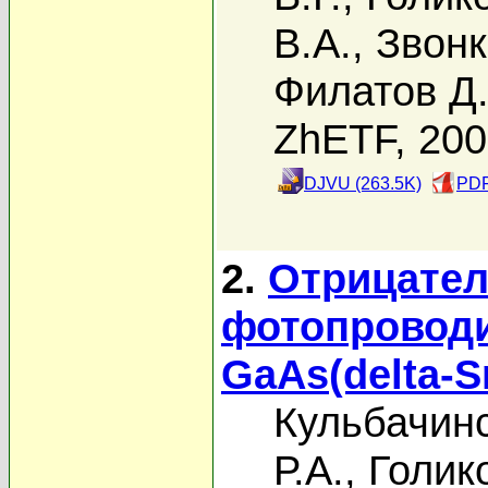
В.А.
,
Звонк
Филатов Д
ZhETF, 20
DJVU (263.5K)
PDF
2.
Отрицател
фотопроводи
GaAs(delta-S
Кульбачинс
Р.А.
,
Голик