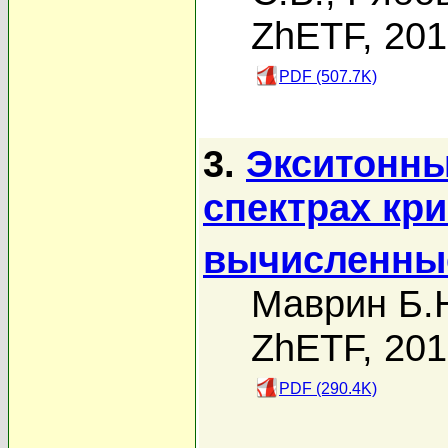
ZhETF, 20
PDF (507.7K)
3.
Экситонны
спектрах кри
вычисленные
Маврин Б.
ZhETF, 20
PDF (290.4K)