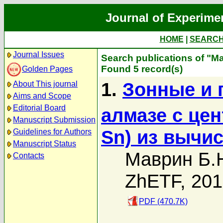
Journal of Experime
HOME
|
SEARC
Journal Issues
Search publications of "М
Found 5 record(s)
Golden Pages
1.
Зонные и 
About This journal
Aims and Scope
Editorial Board
алмазе с це
Manuscript Submission
Sn) из вычис
Guidelines for Authors
Manuscript Status
Маврин Б.
Contacts
ZhETF, 20
PDF (470.7K)