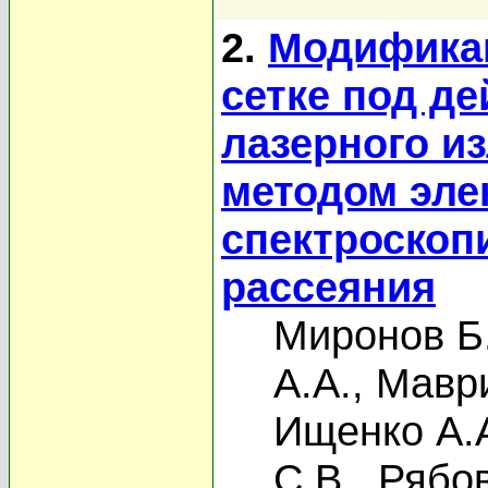
2.
Модификац
сетке под д
лазерного и
методом эле
спектроскоп
рассеяния
Миронов Б
А.А.
,
Маври
Ищенко А.
С.В.
,
Рябов