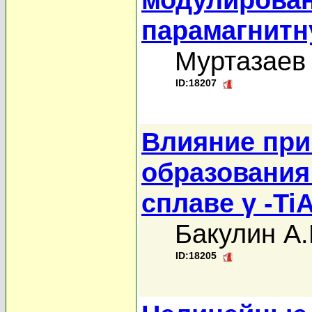
парамагнит
Муртазаев 
ID:18207
Влияние при
образования
сплавe γ -TiA
Бакулин А.
ID:18205