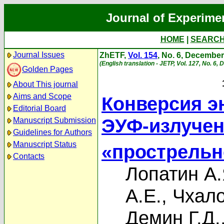
Journal of Experime
HOME
|
SEARC
Journal Issues
ZhETF,
Vol. 154
, No. 6, Decembe
(English translation - JETP, Vol. 127, No. 6
Golden Pages
About This journal
Aims and Scope
Конверсия э
Editorial Board
ЭУФ-излучен
Manuscript Submission
Guidelines for Authors
Manuscript Status
«прострельн
Contacts
Лопатин А.
А.Е.
,
Чхало
Демин Г.Д.