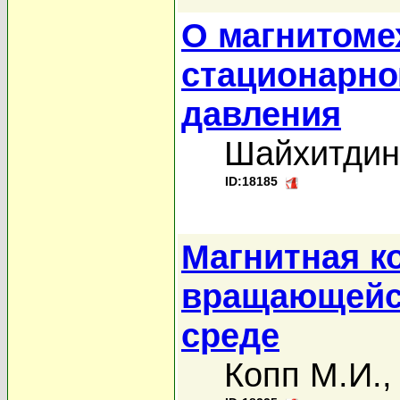
О магнитоме
стационарно
давления
Шайхитдино
ID:18185
Магнитная к
вращающейс
среде
Копп М.И.