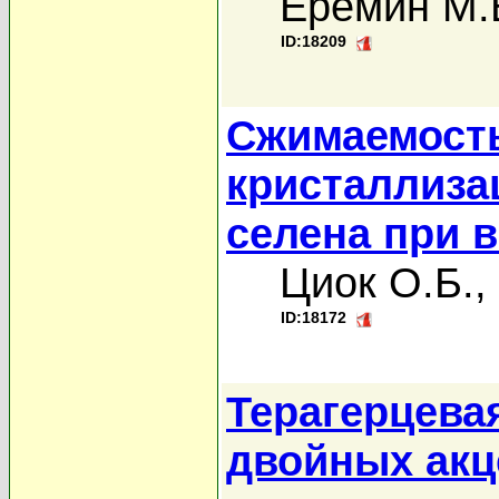
Еремин М.
ID:18209
Сжимаемость
кристаллиза
селена при 
Циок О.Б.
,
ID:18172
Терагерцева
двойных акц