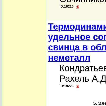
ID:18210
Термодинами
удельное со
свинца в об
неметалл
Кондратьев
Рахель А.Д
ID:18223
5. Эл