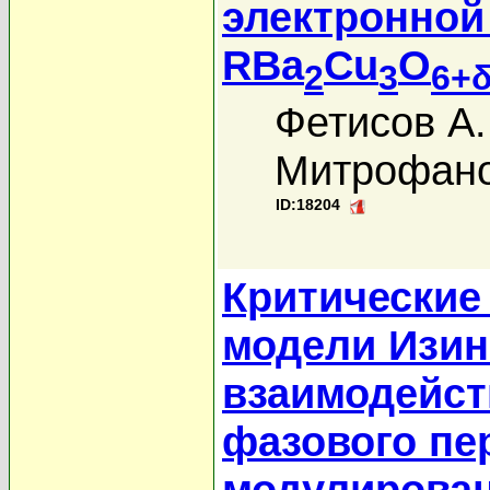
электронной
RBa
Cu
O
2
3
6+
Фетисов А.
Митрофано
ID:18204
Критические
модели Изин
взаимодейст
фазового пе
модулирова