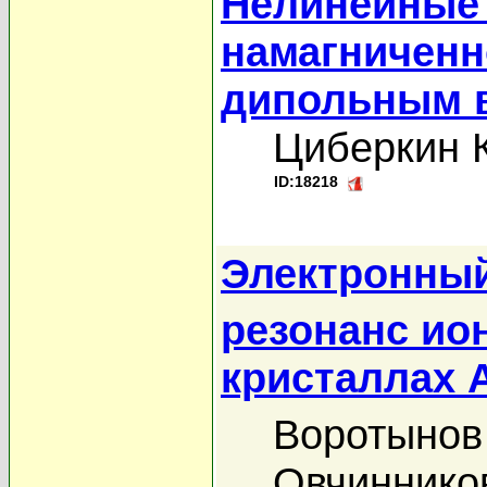
Нелинейные
намагниченн
дипольным 
Циберкин К
ID:18218
Электронны
резонанс ио
кристаллах 
Воротынов
Овчинников