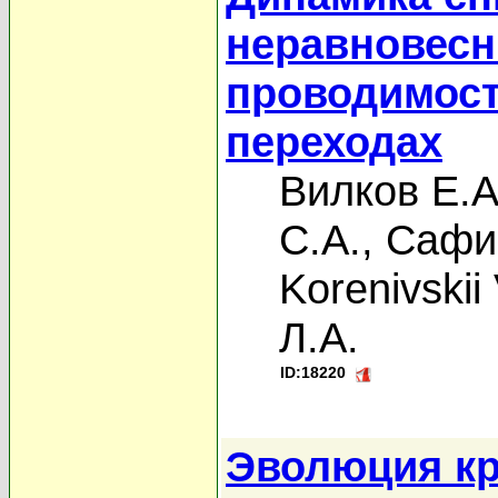
неравновесн
проводимост
переходах
Вилков Е.А
С.А.
,
Сафин
Korenivskii
Л.А.
ID:18220
Эволюция кр