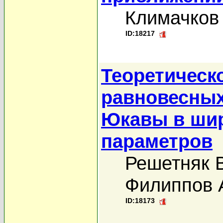
Климачков 
ID:18217
Теоретическ
равновесных
Юкавы в шир
параметров
Решетняк В
Филиппов 
ID:18173