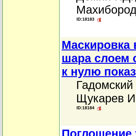
Махибород
ID:18183
Маскировка
шара слоем 
к нулю пока
Гадомский
Щукарев И
ID:18184
Поглощение 