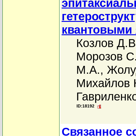
эпитаксиаль
гетерострук
квантовыми
Козлов Д.В
Морозов С
М.А.
,
Жолу
Михайлов 
Гавриленко
ID:18192
Связанное с