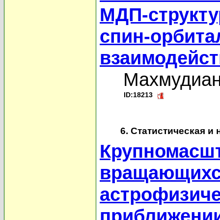
МДП-структу
спин-орбит
взаимодейс
Махмудиан
ID:18213
6. Статистическая и
Крупномасшт
вращающихс
астрофизиче
приближени