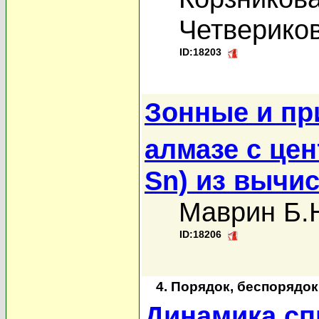
Четвериков
ID:18203
Зонные и пр
алмазе с це
Sn) из вычис
Маврин Б.
ID:18206
4. Порядок, беспорядо
Динамика сп