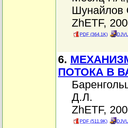
Шунайлов 
ZhETF, 20
PDF (364.1K)
DJVU
6.
МЕХАНИЗ
ПОТОКА В В
Баренгольц
Д.Л.
ZhETF, 20
PDF (511.9K)
DJVU