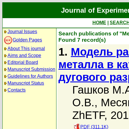
Journal of Experime
HOME
|
SEARC
Journal Issues
Search publications of "Ме
Found 7 record(s)
Golden Pages
1.
Модель ра
About This journal
Aims and Scope
металла в к
Editorial Board
Manuscript Submission
дугового ра
Guidelines for Authors
Manuscript Status
Гашков М.
Contacts
О.В.
,
Месяц
ZhETF, 20
PDF (311.1K)