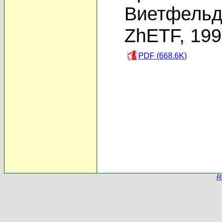
Виетфельд
ZhETF, 19
PDF (668.6K)
R