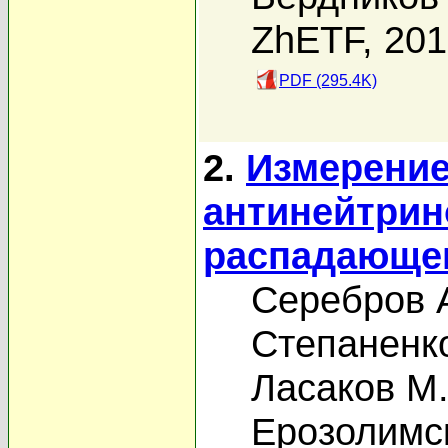
ZhETF, 20
PDF (295.4K)
2.
Измерение
антинейтрин
распадающег
Серебров 
Степаненко
Ласаков М.
Ерозолимск