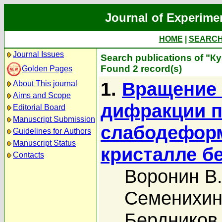
Journal of Experime
HOME
|
SEARC
Journal Issues
Search publications of "К
Found 2 record(s)
Golden Pages
1.
Вращение 
About This journal
Aims and Scope
дифракции п
Editorial Board
Manuscript Submission
слабодефор
Guidelines for Authors
Manuscript Status
кристалле б
Contacts
Воронин В.
Семенихин
Бердников 