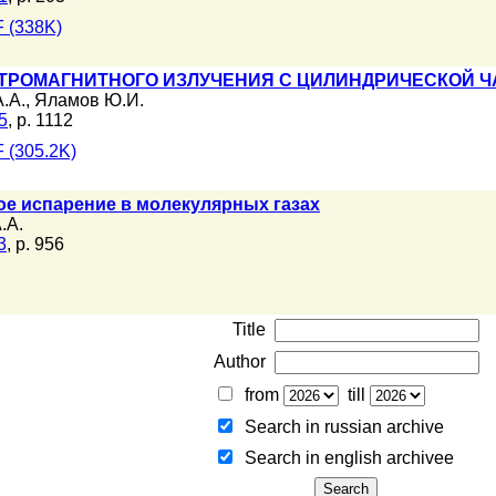
 (338K)
ТРОМАГНИТНОГО ИЗЛУЧЕНИЯ С ЦИЛИНДРИЧЕСКОЙ 
.А.
,
Яламов Ю.И.
5
, p. 1112
 (305.2K)
ое испарение в молекулярных газах
.А.
3
, p. 956
Title
Author
from
till
Search in russian archive
Search in english archiveе