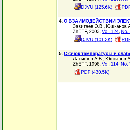
DJVU (125.6K)
PDF
4.
О ВЗАИМОДЕЙСТВИИ ЭЛЕК
Завитаев Э.В.
,
Юшканов А
ZhETF, 2003,
Vol. 124
,
No. 
DJVU (101.3K)
PDF
5.
Скачок температуры и слаб
Латышев А.В.
,
Юшканов А
ZhETF, 1998,
Vol. 114
,
No. 
PDF (430.5K)