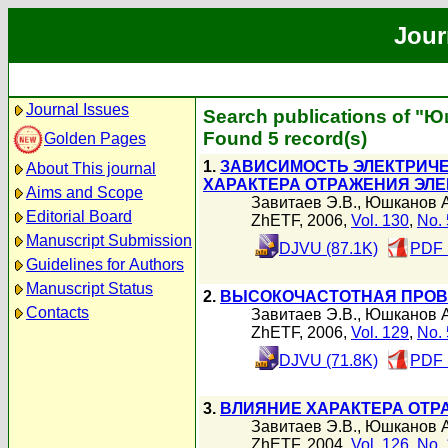
Jour
Journal Issues
Search publications of "
Found 5 record(s)
Golden Pages
1.
ЗАВИСИМОСТЬ ЭЛЕКТРИЧЕ
About This journal
ХАРАКТЕРА ОТРАЖЕНИЯ ЭЛ
Aims and Scope
Завитаев Э.В.
,
Юшканов А
Editorial Board
ZhETF, 2006,
Vol. 130
,
No. 
Manuscript Submission
DJVU (87.1K)
PDF 
Guidelines for Authors
Manuscript Status
2.
ВЫСОКОЧАСТОТНАЯ ПРОВ
Contacts
Завитаев Э.В.
,
Юшканов А
ZhETF, 2006,
Vol. 129
,
No. 
DJVU (71.8K)
PDF 
3.
ВЛИЯНИЕ ХАРАКТЕРА ОТР
Завитаев Э.В.
,
Юшканов А
ZhETF, 2004,
Vol. 126
,
No. 