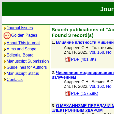
Jour
Journal Issues
Search publications of "А
Found 3 record(s)
Golden Pages
1.
Влияние плотности мишени 
About This journal
Андреев С.Н.
,
Толстихина
Aims and Scope
ZhETF, 2025,
Vol. 168
,
No. 
Editorial Board
PDF (401.8K)
Manuscript Submission
Guidelines for Authors
2.
Численное моделирование 
Manuscript Status
излучением
Contacts
Андреев С.Н.
,
Беляев В.С
ZhETF, 2022,
Vol. 162
,
No. 
PDF (1575.9K)
3.
О МЕХАНИЗМЕ ПЕРЕДАЧИ 
ЭЛЕКТРОННЫМ УДАРОМ