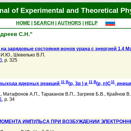
nal of Experimental and Theoretical Ph
HOME
|
SEARCH
|
AUTHORS
|
HELP
ндреев С.Н."
на зарядовые состояния ионов урана с энергией 1.4 М
 И.Ю.
,
Шевелько В.П.
3
, p. 325
11 B
11 B
11
выхода ядерных реакций
(p, 3α ) и
(p, n)C
, ини
.
,
Матафонов А.П.
,
Тараканов В.П.
,
Загреев Б.В.
,
Крайнов В.
1
, p. 34
МОМЕНТА ИМПУЛЬСА ПРИ ВОЗБУЖДЕНИИ ЭЛЕКТРОН