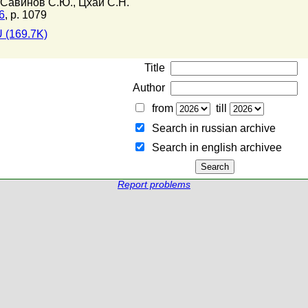
Савинов С.Ю.
,
Цхай С.Н.
6
, p. 1079
 (169.7K)
Title
Author
from
till
Search in russian archive
Search in english archiveе
Report problems