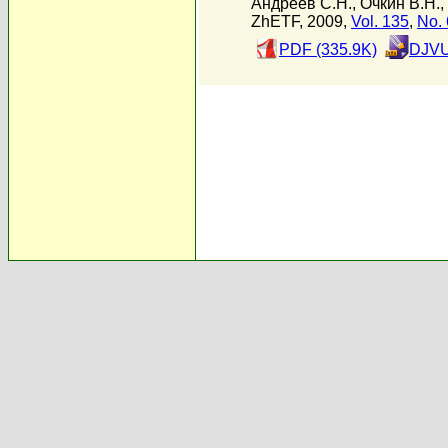
Андреев С.Н.
,
Очкин В.Н.
,
ZhETF, 2009,
Vol. 135
,
No. 
PDF (335.9K)
DJVU