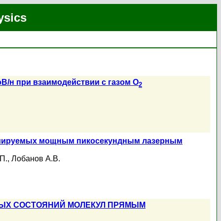
ysics
эВ/н при взаимодействии с газом О
2
циируемых мощным пикосекундным лазерным
П.
,
Лобанов А.В.
НЫХ СОСТОЯНИЙ МОЛЕКУЛ ПРЯМЫМ