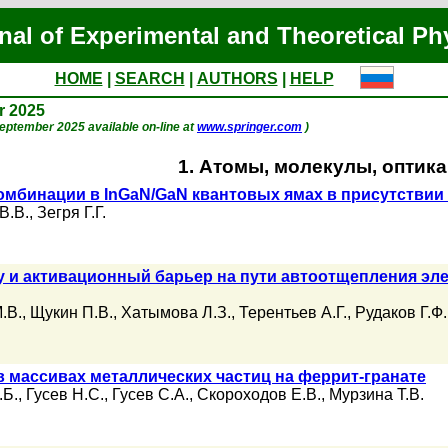
nal of Experimental and Theoretical Ph
HOME
|
SEARCH
|
AUTHORS
|
HELP
r 2025
 September 2025 available on-line at
www.springer.com
)
1. Атомы, молекулы, оптика
мбинации в InGaN/GaN квантовых ямах в присутствии 
В.В.
,
Зегря Г.Г.
у и активационный барьер на пути автоотщепления эл
.В.
,
Щукин П.В.
,
Хатымова Л.З.
,
Терентьев А.Г.
,
Рудаков Г.Ф.
в массивах металлических частиц на феррит-гранате
.Б.
,
Гусев Н.С.
,
Гусев С.А.
,
Скороходов Е.В.
,
Мурзина Т.В.