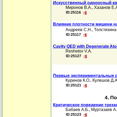
Искусственный одноосный кр
Миронов В.А.
,
Хазанов Е.
ID:25116
Влияние плотности мишени на
Андреев С.Н.
,
Толстихина
ID:25117
Cavity QED with Degenerate Ato
Reshetov V.A.
ID:25127
Первые экспериментальные р
Куринов К.О.
,
Кулешов Д.А
ID:25121
4. П
Критическое поведение трех
Бабаев А.Б.
,
Муртазаев А.
ID:25123