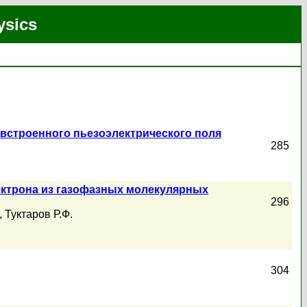
ysics
встроенного пьезоэлектрического поля
285
ектрона из газофазных молекулярных
296
,
Туктаров Р.Ф.
304