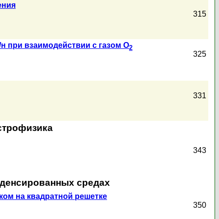
ения
315
/н при взаимодействии с газом О
2
325
331
астрофизика
343
нденсированных средах
ком на квадратной решетке
350