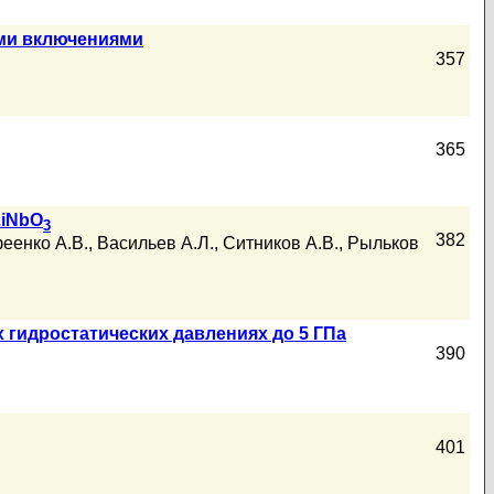
ими включениями
357
365
LiNbO
3
382
еенко А.В.
,
Васильев А.Л.
,
Ситников А.В.
,
Рыльков
 гидростатических давлениях до 5 ГПа
390
401