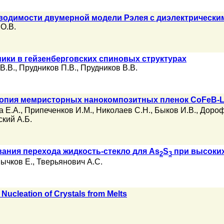
водимости двумерной модели Рэлея с диэлектрическ
О.В.
ики в гейзенберговских спиновых структурах
В.В.
,
Прудников П.В.
,
Прудников В.В.
копия мемристорных нанокомпозитных пленок CoFeB-
 Е.А.
,
Припеченков И.М.
,
Николаев С.Н.
,
Быков И.В.
,
Дороф
кий А.Б.
ания перехода жидкость-стекло для As
S
при высоких
2
3
ычков Е.
,
Тверьянович А.С.
ucleation of Crystals from Melts