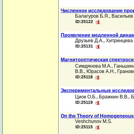
Численное исследование про
Балагуров Б.Я.
,
Васильев 
ID:25122
Проявление медленной динам
Друзьев Д.А.
,
Хитринцева 
ID:25131
Магнитооптическая спектрос
Симдянова М.А.
,
Ганьшина
В.В.
,
Юрасов А.Н.
,
Грановс
ID:25118
Экспериментальные исследов
Циок О.Б.
,
Бражкин В.В.
,
Б
ID:25119
On the Theory of Homogeneous N
Veshchunov M.S.
ID:25115