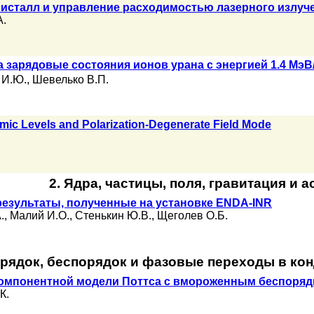
исталл и управление расходимостью лазерного излуч
А.
 зарядовые состояния ионов урана с энергией 1.4 МэВ
 И.Ю.
,
Шевелько В.П.
mic Levels and Polarization-Degenerate Field Mode
2. Ядра, частицы, поля, гравитация и 
езультаты, полученные на установке ENDA-INR
.
,
Малий И.О.
,
Стенькин Ю.В.
,
Щеголев О.Б.
орядок, беспорядок и фазовые переходы в ко
компонентной модели Поттса с вмороженным беспоряд
К.