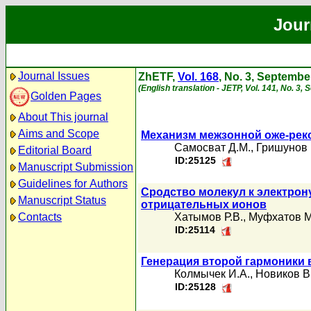
Jour
Journal Issues
ZhETF,
Vol. 168
, No. 3, Septembe
(English translation - JETP, Vol. 141, No. 3,
Golden Pages
About This journal
Aims and Scope
Механизм межзонной оже-реко
Самосват Д.М.
,
Гришунов 
Editorial Board
ID:25125
Manuscript Submission
Guidelines for Authors
Сродство молекул к электрон
Manuscript Status
отрицательных ионов
Contacts
Хатымов Р.В.
,
Муфхатов М
ID:25114
Генерация второй гармоники 
Колмычек И.А.
,
Новиков В
ID:25128