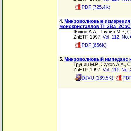
PDF (725.4K)
4.
Микроволновые измерения 
монокристаллов Tl_2Ba_2CaCu
Жуков А.А.
,
Трунин М.Р.
,
С
ZhETF, 1997,
Vol. 112
,
No. 
PDF (656K)
5.
Микроволновый импеданс кр
Трунин М.Р.
,
Жуков А.А.
,
С
ZhETF, 1997,
Vol. 111
,
No. 
DJVU (139.5K)
PDF