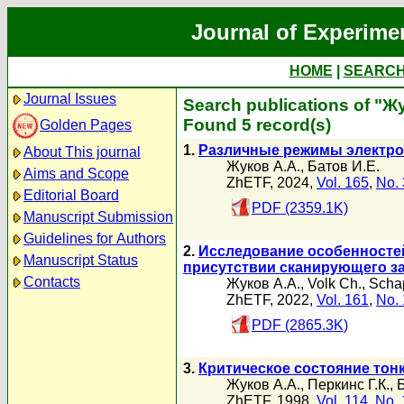
Journal of Experime
HOME
|
SEARC
Journal Issues
Search publications of "Ж
Found 5 record(s)
Golden Pages
1.
Различные режимы электро
About This journal
Жуков А.А.
,
Батов И.Е.
Aims and Scope
ZhETF, 2024,
Vol. 165
,
No. 
Editorial Board
PDF (2359.1K)
Manuscript Submission
Guidelines for Authors
2.
Исследование особенностей
Manuscript Status
присутствии сканирующего з
Contacts
Жуков А.А.
,
Volk Ch.
,
Scha
ZhETF, 2022,
Vol. 161
,
No. 
PDF (2865.3K)
3.
Критическое состояние тон
Жуков А.А.
,
Перкинс Г.К.
,
ZhETF, 1998,
Vol. 114
,
No. 