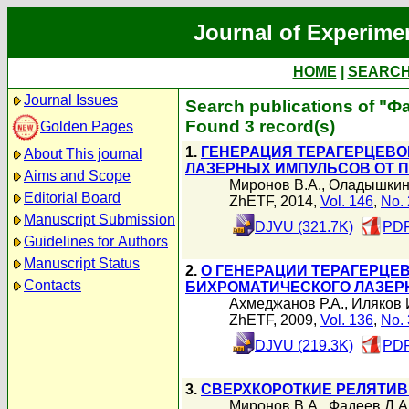
Journal of Experime
HOME
|
SEARC
Journal Issues
Search publications of "Ф
Found 3 record(s)
Golden Pages
1.
ГЕНЕРАЦИЯ ТЕРАГЕРЦЕВО
About This journal
ЛАЗЕРНЫХ ИМПУЛЬСОВ ОТ 
Aims and Scope
Миронов В.А.
,
Оладышкин
Editorial Board
ZhETF, 2014,
Vol. 146
,
No. 
Manuscript Submission
DJVU (321.7K)
PDF
Guidelines for Authors
Manuscript Status
2.
О ГЕНЕРАЦИИ ТЕРАГЕРЦЕ
Contacts
БИХРОМАТИЧЕСКОГО ЛАЗЕР
Ахмеджанов Р.А.
,
Иляков 
ZhETF, 2009,
Vol. 136
,
No. 
DJVU (219.3K)
PDF
3.
СВЕРХКОРОТКИЕ РЕЛЯТИВ
Миронов В.А.
,
Фадеев Д.А