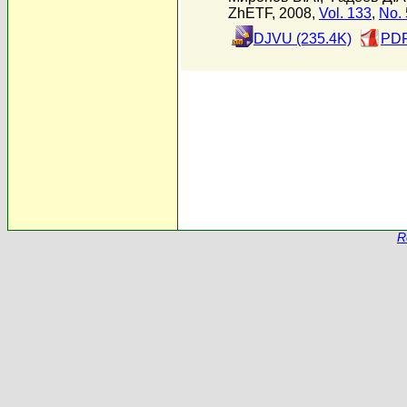
ZhETF, 2008,
Vol. 133
,
No. 
DJVU (235.4K)
PDF
R