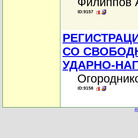
Филиппов 
ID:9157
РЕГИСТРАЦ
СО СВОБОД
УДАРНО-НА
Огороднико
ID:9158
R