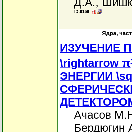
Д.А.
,
Шишк
ID:9156
Ядра, час
ИЗУЧЕНИЕ П
\rightarrow π
ЭНЕРГИИ \sq
СФЕРИЧЕСК
ДЕТЕКТОРО
Ачасов М.
Бердюгин А