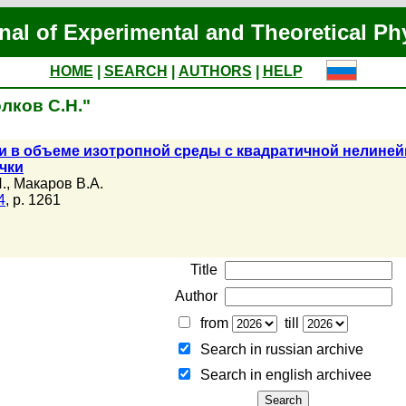
nal of Experimental and Theoretical Ph
HOME
|
SEARCH
|
AUTHORS
|
HELP
олков С.Н."
ки в объеме изотропной среды с квадратичной нелин
чки
.
,
Макаров В.А.
4
, p. 1261
Title
Author
from
till
Search in russian archive
Search in english archiveе