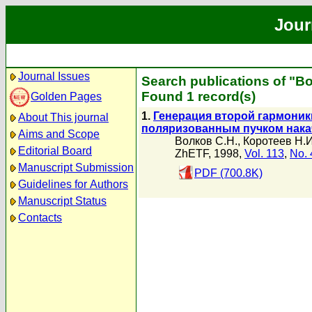
Jour
Journal Issues
Search publications of "В
Found 1 record(s)
Golden Pages
1.
Генерация второй гармони
About This journal
поляризованным пучком нака
Aims and Scope
Волков С.Н.
,
Коротеев Н.И
Editorial Board
ZhETF, 1998,
Vol. 113
,
No. 
Manuscript Submission
PDF (700.8K)
Guidelines for Authors
Manuscript Status
Contacts