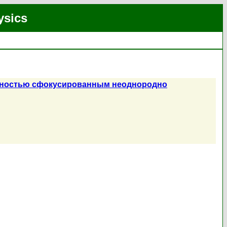
ysics
ейностью сфокусированным неоднородно