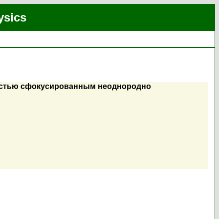
ysics
ностью сфокусированным неоднородно