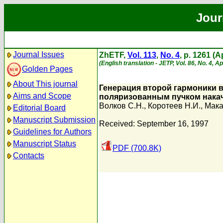
Jour
Journal Issues
ZhETF,
Vol. 113
,
No. 4
, p. 1261 (A
(English translation - JETP, Vol. 86, No. 4, A
Golden Pages
About This journal
Генерация второй гармоники
Aims and Scope
поляризованным пучком нака
Волков С.Н.
,
Коротеев Н.И.
,
Мака
Editorial Board
Manuscript Submission
Received: September 16, 1997
Guidelines for Authors
Manuscript Status
PDF (700.8K)
Contacts