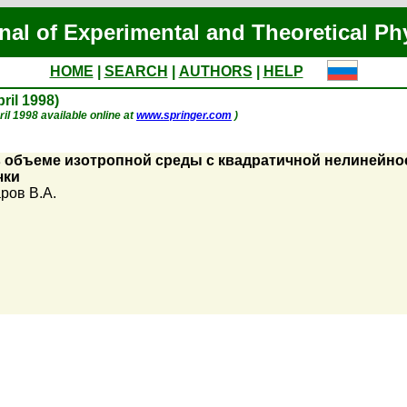
nal of Experimental and Theoretical Ph
HOME
|
SEARCH
|
AUTHORS
|
HELP
pril 1998)
pril 1998 available online at
www.springer.com
)
 в объеме изотропной среды с квадратичной нелиней
чки
ров В.А.