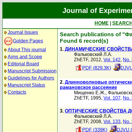
Journal of Experime
HOME
|
SEARC
Journal Issues
Search publications of "
Found 6 record(s)
Golden Pages
1.
ДИНАМИЧЕСКИЕ СВОЙСТВ
About This journal
Фальковский Л.А.
Aims and Scope
ZhETF, 2012,
Vol. 142
,
No. 
Editorial Board
PDF (829.3K)
DJVU
Manuscript Submission
Guidelines for Authors
2.
Длинноволновые оптически
Manuscript Status
рамановское рассеяние
Contacts
Мищенко Е.Ж.
,
Фальковски
ZhETF, 1995,
Vol. 107
,
No. 
3.
ОПТИЧЕСКИЕ СВОЙСТВА 
Фальковский Л.А.
ZhETF, 2008,
Vol. 133
,
No. 
PDF (339K)
DJVU (