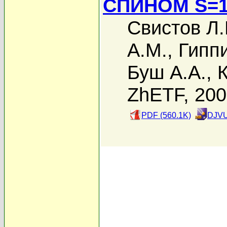
СПИНОМ S=1
Свистов Л.
А.М.
,
Гиппи
Буш А.А.
,
ZhETF, 20
PDF (560.1K)
DJVU