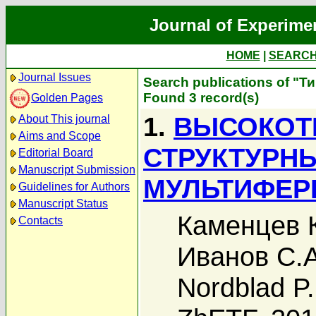
Journal of Experime
HOME
|
SEARC
Journal Issues
Search publications of "Т
Found 3 record(s)
Golden Pages
1.
ВЫСОКОТ
About This journal
Aims and Scope
СТРУКТУРН
Editorial Board
Manuscript Submission
МУЛЬТИФЕРР
Guidelines for Authors
Manuscript Status
Каменцев К
Contacts
Иванов С.А
Nordblad P.