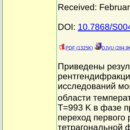
Received: Februar
DOI:
10.7868/S0
PDF (1325K)
DJVU (284.9
Приведены резул
рентгендифракци
исследований мо
области температ
T=993 K в фазе 
переход первого
тетрагональной 