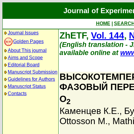
Journal of Experime
HOME
|
SEARC
Journal Issues
ZhETF,
Vol. 144
,
N
Golden Pages
(English translation - 
About This journal
available online at
www
Aims and Scope
Editorial Board
Manuscript Submission
ВЫСОКОТЕМПЕР
Guidelines for Authors
ФАЗОВЫЙ ПЕРЕ
Manuscript Status
Contacts
O
2
Каменцев К.Е.
,
Бу
Ottosson M.
,
Math