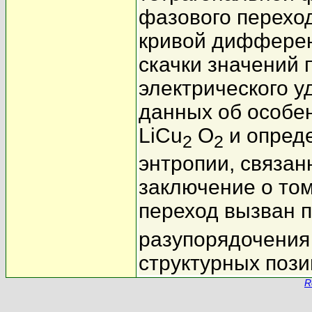
фазового перехо
кривой дифферен
скачки значений 
электрического у
данных об особе
LiCu
O
и опред
2
2
энтропии, связа
заключение о то
переход вызван 
разупорядочения
структурных пози
R